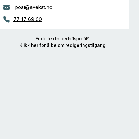
post@avekst.no
77 17 69 00
Er dette din bedriftsprofil?
Klikk her for å be om redigeringstilgang