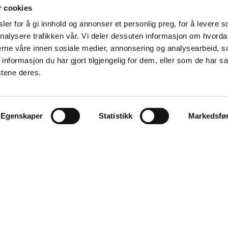
Våre samarbeidspartnere
r cookies
er for å gi innhold og annonser et personlig preg, for å levere s
nalysere trafikken vår. Vi deler dessuten informasjon om hvorda
nerne våre innen sosiale medier, annonsering og analysearbeid, 
formasjon du har gjort tilgjengelig for dem, eller som de har sa
stene deres.
Egenskaper
Statistikk
Markedsfø