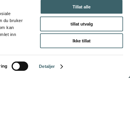
Tillat alle
osiale
n du bruker
tillat utvalg
som kan
mlet inn
Ikke tillat
ring
Detaljer