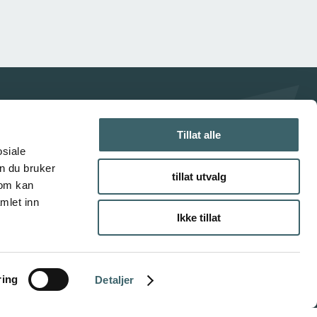
Tillat alle
osiale
n du bruker
tillat utvalg
som kan
mlet inn
Ikke tillat
ring
Detaljer