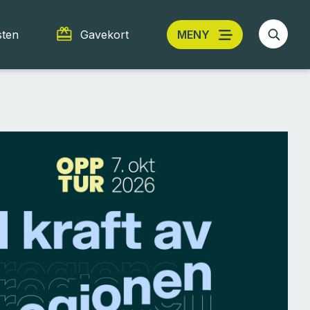
sten
Gavekort
MENY