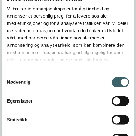
Vi bruker informasjonskapsler for å gi innhold og
26.02.2025
annonser et personlig preg, for å levere sosiale
mediefunksjoner og for å analysere trafikken vår. Vi deler
Vi gratulerer Urmaker Karoliussen AS med
dessuten informasjon om hvordan du bruker nettstedet
prisen "Årets Servicebedrift 2025"
vårt, med partnerne våre innen sosiale medier,
annonsering og analysearbeid, som kan kombinere den
med annen informasjon du har gjort tilgjengelig for dem,
eller som de har samlet inn gjennom din bruk av
tjenestene deres.
Samtykkevalg
Nødvendig
Egenskaper
Statistikk