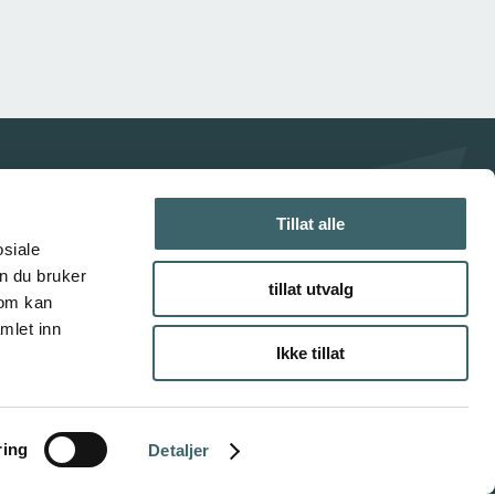
Tillat alle
osiale
n du bruker
tillat utvalg
som kan
mlet inn
Ikke tillat
ring
Detaljer