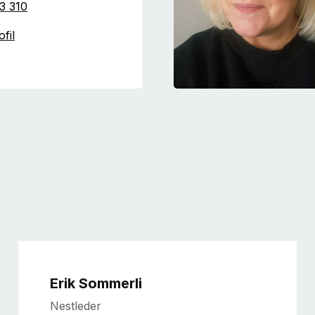
3 310
fil
Erik Sommerli
Nestleder