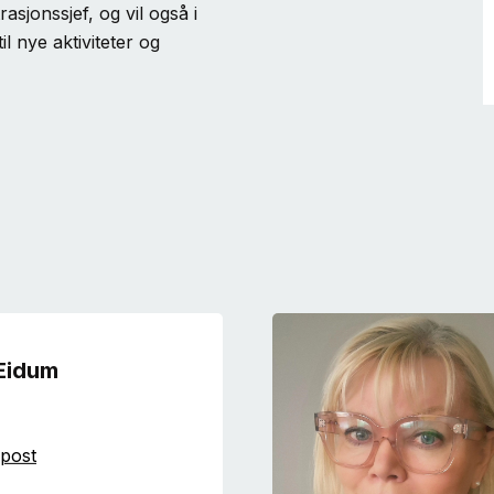
asjonssjef, og vil også i
l nye aktiviteter og
 Eidum
post