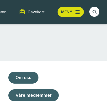
sten
Gavekort
MENY
Om oss
Våre medlemmer