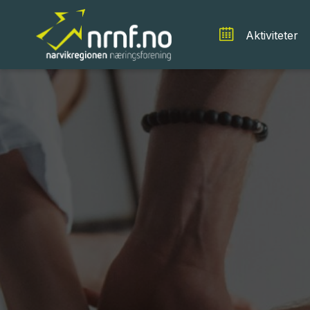
Aktiviteter
Bli traineebedrift
Gjennom Trainee Narvikregionen vil dere lykkes med
utdannede.Vi utarbeider nytt sprekt kompetansepr
Les mer