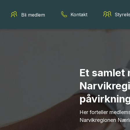
Kontakt
Styreli
Bli medlem
Et samlet 
Narvikregi
påvirkning
 å nå ut til høyt
ogram for traineene.
Her forteller medlem
Narvikregionen Næri