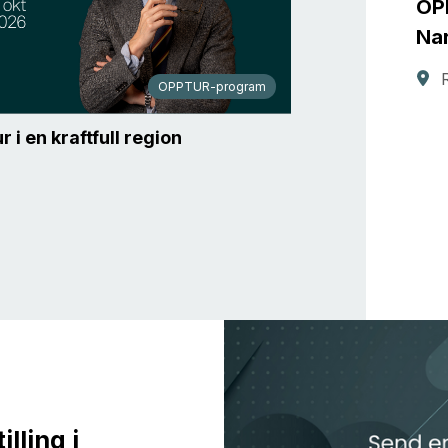
OP
Na
OPPTUR-program
r i en kraftfull region
lling i