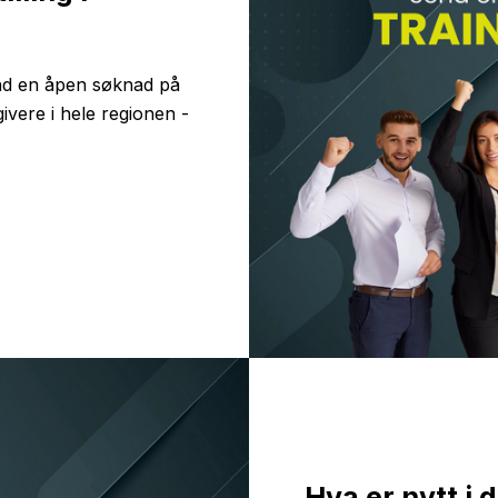
end en åpen søknad på
givere i hele regionen -
Hva er nytt i d