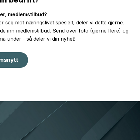
ter, medlemstilbud?
r seg mot næringslivet spesielt, deler vi dette gjerne.
e inn medlemstilbud. Send over foto (gjerne flere) og
ema under - så deler vi din nyhet!
msnytt