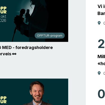
Vi 
Bar
OPPTUR-program
 MED - foredragsholdere
rveis 👀
Mil
«ho
0