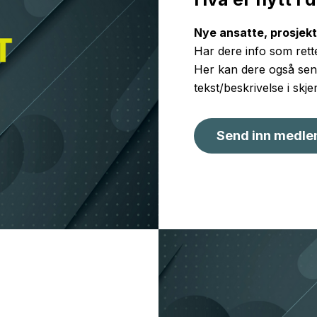
Nye ansatte, prosjek
Har dere info som rette
Her kan dere også send
tekst/beskrivelse i skj
Send inn medle