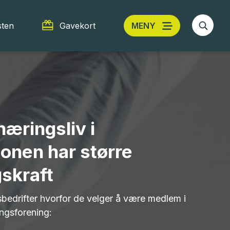
sten
Gavekort
MENY
næringsliv i
onen har større
skraft
sbedrifter hvorfor de velger å være medlem i
ngsforening: