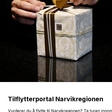
Tilflytterportal Narvikregionen
Vurderer du å flytte til Narvikregionen? Ta turen innom v