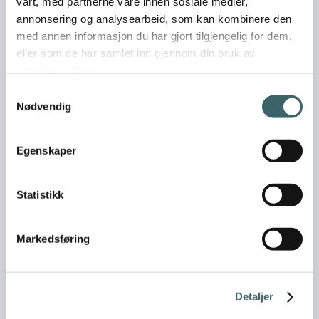
vårt, med partnerne våre innen sosiale medier,
annonsering og analysearbeid, som kan kombinere den
med annen informasjon du har gjort tilgjengelig for dem,
E-post for faktura
*
eller som de har samlet inn gjennom din bruk av
tjenestene deres.
E-post
*
Samtykkevalg
Nødvendig
Tlf.
*
Egenskaper
Nettside
Statistikk
Markedsføring
Kontaktperson
Fornavn
*
Detaljer