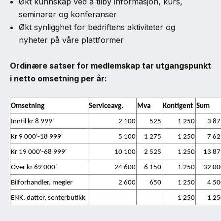
Økt kunnskap ved å tilby informasjon, kurs,
seminarer og konferanser
Økt synligghet for bedriftens aktiviteter og
nyheter på våre plattformer
Ordinære satser for medlemskap tar utgangspunkt
i netto omsetning per år:
Omsetning
Serviceavg.
Mva
Kontigent
Sum
Inntil kr 8 999'
2 100
525
1 250
3 87
Kr 9 000'-18 999'
5 100
1 275
1 250
7 62
Kr 19 000'-68 999'
10 100
2 525
1 250
13 87
Over kr 69 000'
24 600
6 150
1 250
32 00
Bilforhandler, megler
2 600
650
1 250
4 50
ENK, datter, senterbutikk
1 250
1 25