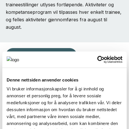
traineestillinger utlyses fortløpende. Aktiviteter og
kompetanseprogram vil tilpasses hver enkelt trainee,
og felles aktiviteter gjennomføres fra august til
august.
Søk en traineestilling
Ledige traineestillinger
Denne nettsiden anvender cookies
Vi bruker informasjonskapsler for å gi innhold og
annonser et personlig preg, for å levere sosiale
Bli traineebedrift
mediefunksjoner og for å analysere trafikken vår. Vi deler
dessuten informasjon om hvordan du bruker nettstedet
vårt, med partnerne våre innen sosiale medier,
Ta gjerne kontakt!
annonsering og analysearbeid, som kan kombinere den
Har du spørsmål om programmet, ta gjerne kontakt