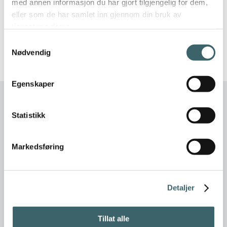
med annen informasjon du har gjort tilgjengelig for dem,
med prosjektleder.
eller som de har samlet inn gjennom din bruk av
tjenestene deres.
Send en e-post
Samtykkevalg
+47 475 08 228
Nødvendig
Egenskaper
Statistikk
Markedsføring
Detaljer
Tillat alle