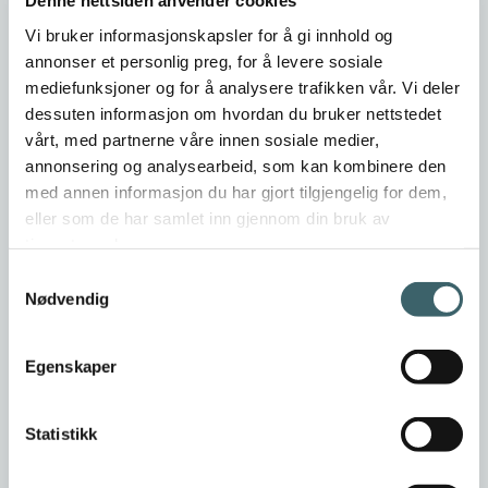
Denne nettsiden anvender cookies
Vi bruker informasjonskapsler for å gi innhold og
annonser et personlig preg, for å levere sosiale
mediefunksjoner og for å analysere trafikken vår. Vi deler
10.07.2026
dessuten informasjon om hvordan du bruker nettstedet
vårt, med partnerne våre innen sosiale medier,
BAMEK posisjonerer seg for nye segmenter
annonsering og analysearbeid, som kan kombinere den
med annen informasjon du har gjort tilgjengelig for dem,
eller som de har samlet inn gjennom din bruk av
tjenestene deres.
Samtykkevalg
Nødvendig
Egenskaper
Statistikk