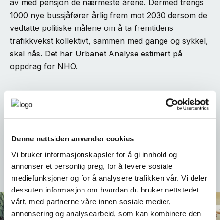
av med pensjon de nærmeste årene. Dermed trengs
1000 nye bussjåfører årlig frem mot 2030 dersom de
vedtatte politiske målene om å ta fremtidens
trafikkvekst kollektivt, sammen med gange og sykkel,
skal nås. Det har Urbanet Analyse estimert på
oppdrag for NHO.
Ressursgruppen består av representanter fra
NAV
Denne nettsiden anvender cookies
OPUS Narvik vgs.
Vi bruker informasjonskapsler for å gi innhold og
Transportbedrifter og utdanningsaktører i regionen
annonser et personlig preg, for å levere sosiale
mediefunksjoner og for å analysere trafikken vår. Vi deler
dessuten informasjon om hvordan du bruker nettstedet
vårt, med partnerne våre innen sosiale medier,
annonsering og analysearbeid, som kan kombinere den