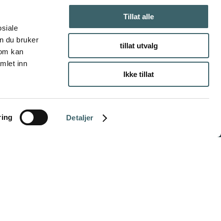
Tillat alle
osiale
n du bruker
tillat utvalg
som kan
mlet inn
Ikke tillat
ring
Detaljer