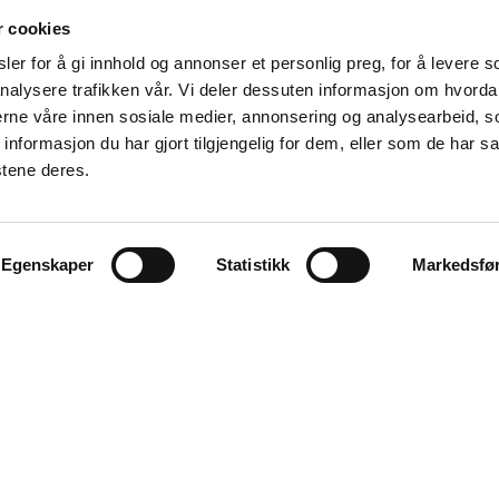
r cookies
er for å gi innhold og annonser et personlig preg, for å levere s
nalysere trafikken vår. Vi deler dessuten informasjon om hvorda
nerne våre innen sosiale medier, annonsering og analysearbeid, 
formasjon du har gjort tilgjengelig for dem, eller som de har sa
stene deres.
Våre samarbeidspartnere
Egenskaper
Statistikk
Markedsfø