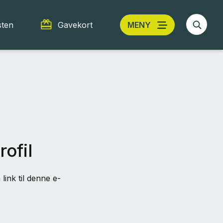
sten
Gavekort
MENY
rofil
link til denne e-