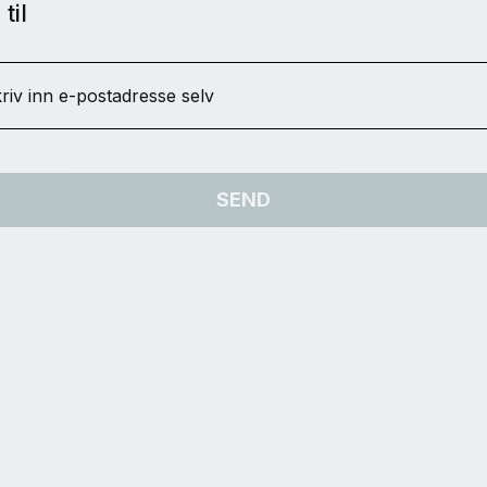
til
riv inn e-postadresse selv
SEND