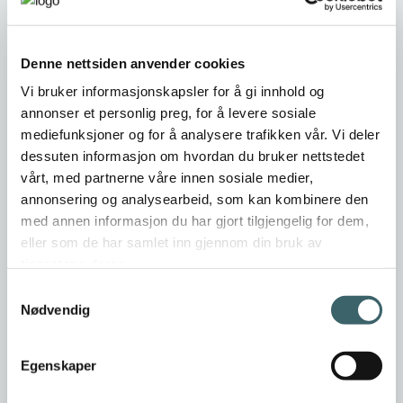
Nettside
https://www.ofotenror.no
Denne nettsiden anvender cookies
Vi bruker informasjonskapsler for å gi innhold og
annonser et personlig preg, for å levere sosiale
Er dette din bedriftsprofil?
mediefunksjoner og for å analysere trafikken vår. Vi deler
Klikk her for å be om redigeringstilgang
dessuten informasjon om hvordan du bruker nettstedet
vårt, med partnerne våre innen sosiale medier,
annonsering og analysearbeid, som kan kombinere den
med annen informasjon du har gjort tilgjengelig for dem,
eller som de har samlet inn gjennom din bruk av
tjenestene deres.
Samtykkevalg
Nødvendig
Egenskaper