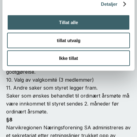
3. Vedtektsendringer.
Detaljer
4. Regnskap for siste kalenderår.
5. Anvendelse av overskudd eller dekning av
Tillat alle
underskudd.
6. Fastsettelse av kontingent/serviceavgift.
7. Valg av styre. Årsmøtet velger styrets leder og
tillat utvalg
nestleder.
8. Fastsettelse av styrehonorar.
Ikke tillat
9. Valg av revisor og fastsettelse av revisors
godtgjørelse.
10. Valg av valgkomité (3 medlemmer)
11. Andre saker som styret legger fram.
Saker som ønskes behandlet til ordinært årsmøte må
være innkommet til styret sendes 2. måneder før
ordinært årsmøte.
§8
Narvikregionen Næringsforening SA administreres av
et sekretariat etter retningslinjer trukket opp av