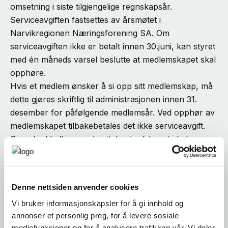
omsetning i siste tilgjengelige regnskapsår.
Serviceavgiften fastsettes av årsmøtet i
Narvikregionen Næringsforening SA. Om
serviceavgiften ikke er betalt innen 30.juni, kan styret
med én måneds varsel beslutte at medlemskapet skal
opphøre.
Hvis et medlem ønsker å si opp sitt medlemskap, må
dette gjøres skriftlig til administrasjonen innen 31.
desember for påfølgende medlemsår. Ved opphør av
medlemskapet tilbakebetales det ikke serviceavgift.
Overskudd eller egenkapitalen i selskapet skal
benyttes til formålet og vil ikke kunne deles ut til
medlemmene.
§5
Denne nettsiden anvender cookies
Narvikregionen Næringsforening SAs organisasjon
Vi bruker informasjonskapsler for å gi innhold og
består av årsmøte, styre og sekretariat. Årsmøtet
annonser et personlig preg, for å levere sosiale
avholdes årlig innen 30. juni. Medlemmer innkalles
mediefunksjoner og for å analysere trafikken vår. Vi deler