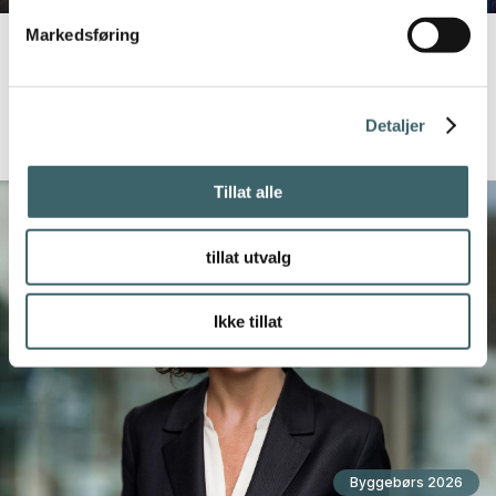
Markedsføring
16. oktober
Boligsatsing i Narvik
Detaljer
Tillat alle
tillat utvalg
Ikke tillat
Byggebørs 2026