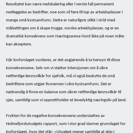
Resultatet kan være nedskalering eller i verste fall permanent
nedleggelse av bedrifter, noe som vil føre til tap av arbeidsplasser i
mange små kystsamfunn. Dette er naturligvis stikk i strid med
målsettingen om å skape trygge, norske arbeidsplasser, og er en
dramatisk konsekvens som Næringsarena Nord ikke på noen måte
kan akseptere.
Når lovforslaget vurderes, er det avgjørende å ta hensyn til disse
konsekvensene. Selv om vi støtter intensjonen om å sikre
rettferdige lønnsvilkår for sjøfolk, må vi også beskytte de små
bedriftene som utgjør livsnerven i våre kystsamfunn. Det er
nødvendig å finne en balanse som sikrer rettferdige lønnsvilkår til
sjøs, samtidig som vi opprettholder et levedyktig næringsliv på land.
Frykten for de negative konsekvensene understøttes av
Holmefjordutvalgets rapport, som i stor grad danner grunnlaget for
lovforslaget, hvor det står: «Utvalget mener samtidig at skip i