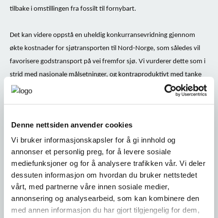
tilbake i omstillingen fra fossilt til fornybart.
Det kan videre oppstå en uheldig konkurransevridning gjennom
økte kostnader for sjøtransporten til Nord-Norge, som således vil
favorisere godstransport på vei fremfor sjø. Vi vurderer dette som i
strid med nasjonale målsetninger, og kontraproduktivt med tanke
på å nå fastsatte klima- og miljømål. I ytterste konsekvens kan økt
tungbiltrafikk på til dels dårlige veier i Nord-Norge gi forhøyet risiko
for alvorlige ulykker, men også støy-, kø- og kapasitetsproblemer.
Denne nettsiden anvender cookies
Vi bruker informasjonskapsler for å gi innhold og
Oppsummert stiller Næringsarena Nord seg positive til en tanke om
annonser et personlig preg, for å levere sosiale
å sikre gode lønns- og arbeidsvilkår for sjøfolk, uavhengig av skipets
mediefunksjoner og for å analysere trafikken vår. Vi deler
tilhørighet eller flaggstat, og mener ikke at Nord-Norge som
dessuten informasjon om hvordan du bruker nettstedet
landsdel skal selges på billigsalg. Samtidig er de potensielle
vårt, med partnerne våre innen sosiale medier,
konsekvensene av endringene svært store, og vi har en berettiget
annonsering og analysearbeid, som kan kombinere den
frykt for at dette vil ramme vår landsdel i størst grad.
med annen informasjon du har gjort tilgjengelig for dem,