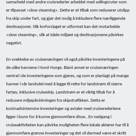
samarbeid med andre cruisrederier arbeidet med seilingsruter som
er tilpasset «slow steaming». Dette er et tiltak som reduserer utslipp
fra skip under fart, og gjør det mulig å inkludere flere nærliggende
destinasjoner. Slik lovforslaget er utformet kan det motarbeide
«slow steaming», slik at både miljøet og destinasjonene påvirkes
negativt.
En svekkelse av cruisenæringen vil også påvirke investeringene på
de ulike havnene i Nord-Norge. Blant annet er cruisenæringen
sentral i de investeringene som gjøres, og som er planlagt på mange
havner i vår landsdel med å legge til rette for landstrøm til større
fartøy, inklusive cruiseskip. Landstrøm er et viktig tiltak for å
redusere miljøpåvirkningen fra skipstrafikken. Dette er
kostnadsintensive investeringer og avtaler med cruiserederiene
ligger i bunn for å kunne gjennomføre disse.. En nedgang i
cruiseaktiviteten kan påvirke muligheten flere lokale aktører har til å
gjennomføre grønne investeringer og det vil dermed være et skritt