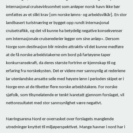
internasjonal cruisevirksomhet som anløper norsk havn ikke bør
omfattes av et slikt krav [om norske lønns- og arbeidsvilkår]. En stor
landbasert turistnæring er bygget opp rundt internasjonal
cruisetrafikk, og det vil kunne ha betydelig negative konsekvenser
om internasjonale cruiserederier legger om sine anløp». Dersom
Norge som destinasjon blir mindre attraktiv vil det kunne medføre
at de få norske arbeidstakerne om bord på fartøyene
taper
konkurransekraft, da deres største fortrinn er kjennskap til og
erfaring fra norskekysten. Det er videre mer sannsynlig at rederiene
lar utenlandske ansatte seile med høyere lønn i perioden skipet er i
Norge enn at de tilsetter flere norske arbeidstakere. For norske
sjøfolk, som tilsynelatende er tenkt ivaretatt gjennom forslaget, vil
nettoresultatet med stor sannsynlighet være negativt.
Næringsarena Nord er overrasket over forslagets manglende
utredninger knyttet til miljøperspektivet. Mange havner i nord har i