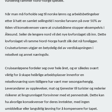
vurdering rammer Nord-Norge spesielt.
Når man må forholde seg til norske lønns og arbeidsbetingelser
etter å hatt en samlet seilingstid i norske farvann på over 50% av
tiden vil konsekvensen være at cruisebåtene stopper eksempelvis i
Ålesund. Seiler de lengere nord vil det nye lovforslaget slå inn. Dette
lovforslaget vil ramme Nord-Norge hardt slik det nå foreligger.
Cruiseturismen utgjør en betydelig del av verdiskapningen i
reiselivet og annet næringsliv.
Cruiseanløpene fordeler seg over hele året, og er således svært
viktig for å skape helårlige arbeidsplasser innenfor en
reiselivsnæring som tidligere har vært mer sesongavhengig.
Leverandører av opplevelser, mat og tjenester til turister og rederier
risikerer at livsgrunnlaget forsvinner med et pennestrøk. Dette kan
ha alvorlige konsekvenser for deres inntekter, med ingen
umiddelbar eller langsiktig løsning for å kompensere for tapet.