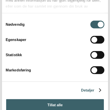
med annen informasjon du har gjort tilgjengelig for dem,
eller som de har samlet inn gjennom din bruk av
tjenestene deres.
Samtykkevalg
Nødvendig
Egenskaper
Statistikk
Markedsføring
Detaljer
Tillat alle