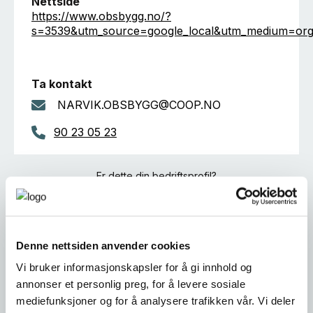
Nettside
https://www.obsbygg.no/?
s=3539&utm_source=google_local&utm_medium=org
Ta kontakt
NARVIK.OBSBYGG@COOP.NO
90 23 05 23
Er dette din bedriftsprofil?
Klikk her for å be om redigeringstilgang
Denne nettsiden anvender cookies
Vi bruker informasjonskapsler for å gi innhold og
annonser et personlig preg, for å levere sosiale
mediefunksjoner og for å analysere trafikken vår. Vi deler