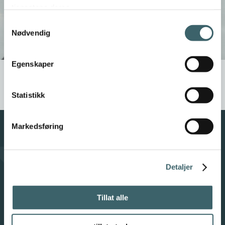
tjenestene deres.
Samtykkevalg
Nødvendig
Egenskaper
Statistikk
Markedsføring
Våre samarbeidspartnere
Detaljer
Tillat alle