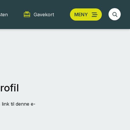
sten
Gavekort
MENY
rofil
link til denne e-