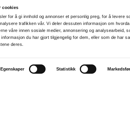
r cookies
er for å gi innhold og annonser et personlig preg, for å levere s
nalysere trafikken vår. Vi deler dessuten informasjon om hvorda
nerne våre innen sosiale medier, annonsering og analysearbeid, 
formasjon du har gjort tilgjengelig for dem, eller som de har sa
stene deres.
Våre samarbeidspartnere
Egenskaper
Statistikk
Markedsfø