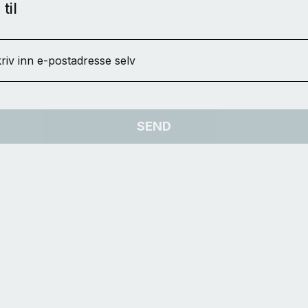
til
riv inn e-postadresse selv
SEND