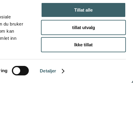
Tillat alle
osiale
n du bruker
tillat utvalg
som kan
mlet inn
Ikke tillat
ring
Detaljer